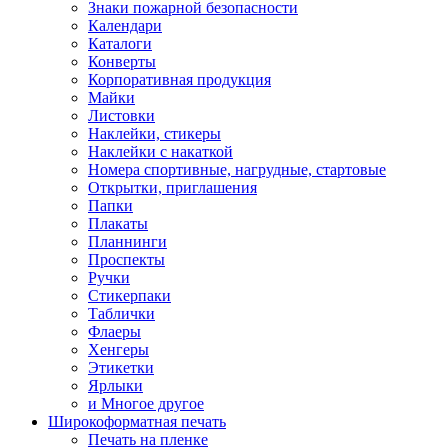
Знаки пожарной безопасности
Календари
Каталоги
Конверты
Корпоративная продукция
Майки
Листовки
Наклейки, стикеры
Наклейки с накаткой
Номера спортивные, нагрудные, стартовые
Открытки, приглашения
Папки
Плакаты
Планнинги
Проспекты
Ручки
Стикерпаки
Таблички
Флаеры
Хенгеры
Этикетки
Ярлыки
и Многое другое
Широкоформатная печать
Печать на пленке